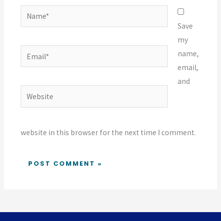
Name*
Save
my
Email*
name,
email,
and
Website
website in this browser for the next time I comment.