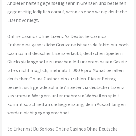
Anbieter halten gegenseitig sehr in Grenzen und beziehen
gegenseitig lediglich darauf, wenn es eben wenig deutsche
Lizenz vorliegt.
Online Casinos Ohne Lizenz Vs Deutsche Casinos
Früher eine gesetzliche Grauzone ist sera de fakto nur noch
Casinos mit deuscher Lizenz erlaubt, deutschen Spielern
Glückspielangebote zu machen. Mit unserem neuen Gesetz
ist es nicht möglich, mehr als 1. 000 € pro Monat bei allen
deutschen Online Casinos einzuzahlen. Dieser Betrag
bezieht sich gerade auf alle Anbieter via deutscher Lizenz
zusammen. Wer gern unter mehreren Webseiten spielt,
kommt so schnell an die Begrenzung, denn Auszahlungen
werden nicht gegengerechnet.
So Erkennst Du Seriöse Online Casinos Ohne Deutsche