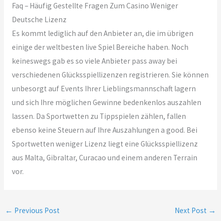
Faq – Häufig Gestellte Fragen Zum Casino Weniger
Deutsche Lizenz
Es kommt lediglich auf den Anbieter an, die im übrigen
einige der weltbesten live Spiel Bereiche haben. Noch
keineswegs gab es so viele Anbieter pass away bei
verschiedenen Glücksspiellizenzen registrieren. Sie können
unbesorgt auf Events Ihrer Lieblingsmannschaft lagern
und sich Ihre möglichen Gewinne bedenkenlos auszahlen
lassen. Da Sportwetten zu Tippspielen zählen, fallen
ebenso keine Steuern auf Ihre Auszahlungen a good. Bei
Sportwetten weniger Lizenz liegt eine Glücksspiellizenz
aus Malta, Gibraltar, Curacao und einem anderen Terrain
vor.
←
Previous Post
Next Post
→