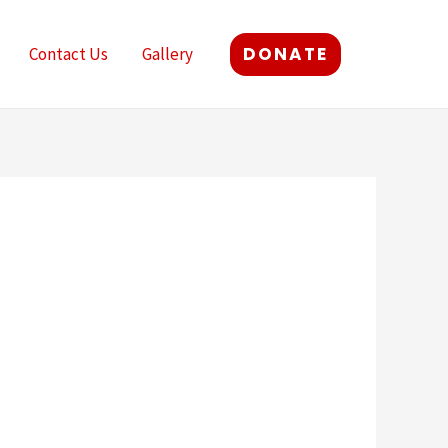
DONATE
Contact Us
Gallery