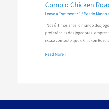
Como o Chicken Road 
Leave a Comment
/
1
/
Pendo Masanj
Nos últimos anos, o mundo dos jogo
preferências dos jogadores, empresa
nesse contexto que o Chicken Road s
Como
Read More »
o
Chicken
Road
redefiniu
a
experiência
de