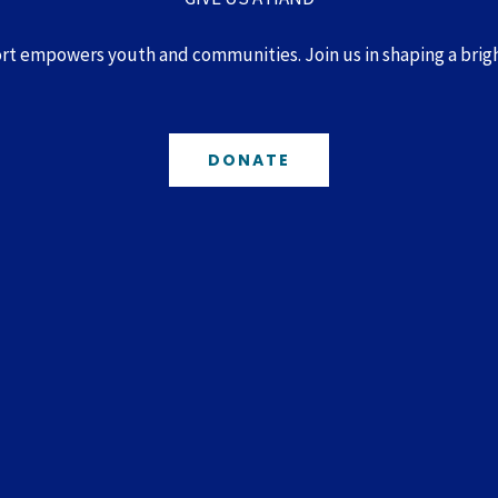
ort empowers youth and communities.
Join us in shaping a brig
DONATE