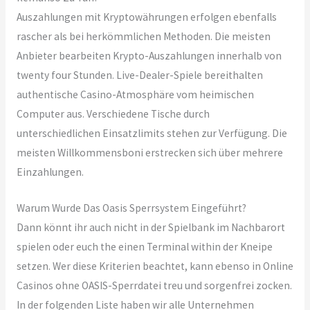
Auszahlungen mit Kryptowährungen erfolgen ebenfalls
rascher als bei herkömmlichen Methoden. Die meisten
Anbieter bearbeiten Krypto-Auszahlungen innerhalb von
twenty four Stunden. Live-Dealer-Spiele bereithalten
authentische Casino-Atmosphäre vom heimischen
Computer aus. Verschiedene Tische durch
unterschiedlichen Einsatzlimits stehen zur Verfügung. Die
meisten Willkommensboni erstrecken sich über mehrere
Einzahlungen.
Warum Wurde Das Oasis Sperrsystem Eingeführt?
Dann könnt ihr auch nicht in der Spielbank im Nachbarort
spielen oder euch the einen Terminal within der Kneipe
setzen. Wer diese Kriterien beachtet, kann ebenso in Online
Casinos ohne OASIS-Sperrdatei treu und sorgenfrei zocken.
In der folgenden Liste haben wir alle Unternehmen