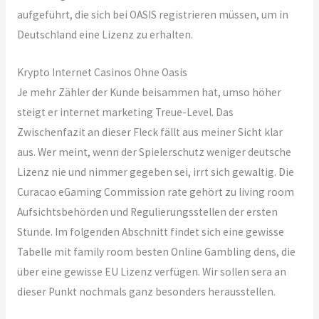
aufgeführt, die sich bei OASIS registrieren müssen, um in
Deutschland eine Lizenz zu erhalten.
Krypto Internet Casinos Ohne Oasis
Je mehr Zähler der Kunde beisammen hat, umso höher
steigt er internet marketing Treue-Level. Das
Zwischenfazit an dieser Fleck fällt aus meiner Sicht klar
aus. Wer meint, wenn der Spielerschutz weniger deutsche
Lizenz nie und nimmer gegeben sei, irrt sich gewaltig. Die
Curacao eGaming Commission rate gehört zu living room
Aufsichtsbehörden und Regulierungsstellen der ersten
Stunde. Im folgenden Abschnitt findet sich eine gewisse
Tabelle mit family room besten Online Gambling dens, die
über eine gewisse EU Lizenz verfügen. Wir sollen sera an
dieser Punkt nochmals ganz besonders herausstellen.