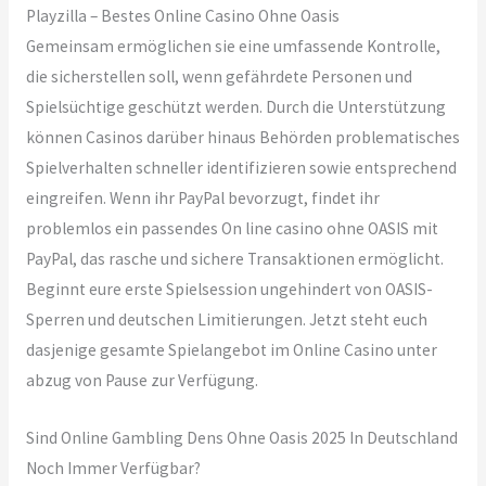
Playzilla – Bestes Online Casino Ohne Oasis
Gemeinsam ermöglichen sie eine umfassende Kontrolle,
die sicherstellen soll, wenn gefährdete Personen und
Spielsüchtige geschützt werden. Durch die Unterstützung
können Casinos darüber hinaus Behörden problematisches
Spielverhalten schneller identifizieren sowie entsprechend
eingreifen. Wenn ihr PayPal bevorzugt, findet ihr
problemlos ein passendes On line casino ohne OASIS mit
PayPal, das rasche und sichere Transaktionen ermöglicht.
Beginnt eure erste Spielsession ungehindert von OASIS-
Sperren und deutschen Limitierungen. Jetzt steht euch
dasjenige gesamte Spielangebot im Online Casino unter
abzug von Pause zur Verfügung.
Sind Online Gambling Dens Ohne Oasis 2025 In Deutschland
Noch Immer Verfügbar?