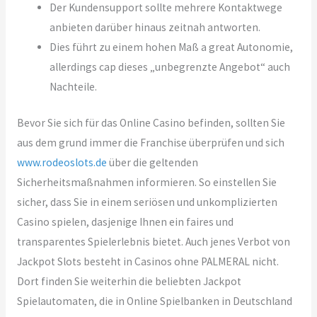
Der Kundensupport sollte mehrere Kontaktwege
anbieten darüber hinaus zeitnah antworten.
Dies führt zu einem hohen Maß a great Autonomie,
allerdings cap dieses „unbegrenzte Angebot“ auch
Nachteile.
Bevor Sie sich für das Online Casino befinden, sollten Sie
aus dem grund immer die Franchise überprüfen und sich
www.rodeoslots.de
über die geltenden
Sicherheitsmaßnahmen informieren. So einstellen Sie
sicher, dass Sie in einem seriösen und unkomplizierten
Casino spielen, dasjenige Ihnen ein faires und
transparentes Spielerlebnis bietet. Auch jenes Verbot von
Jackpot Slots besteht in Casinos ohne PALMERAL nicht.
Dort finden Sie weiterhin die beliebten Jackpot
Spielautomaten, die in Online Spielbanken in Deutschland