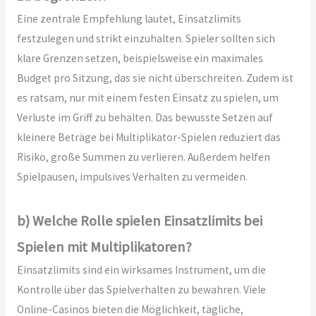
Eine zentrale Empfehlung lautet, Einsatzlimits
festzulegen und strikt einzuhalten. Spieler sollten sich
klare Grenzen setzen, beispielsweise ein maximales
Budget pro Sitzung, das sie nicht überschreiten. Zudem ist
es ratsam, nur mit einem festen Einsatz zu spielen, um
Verluste im Griff zu behalten. Das bewusste Setzen auf
kleinere Beträge bei Multiplikator-Spielen reduziert das
Risiko, große Summen zu verlieren. Außerdem helfen
Spielpausen, impulsives Verhalten zu vermeiden.
b) Welche Rolle spielen Einsatzlimits bei
Spielen mit Multiplikatoren?
Einsatzlimits sind ein wirksames Instrument, um die
Kontrolle über das Spielverhalten zu bewahren. Viele
Online-Casinos bieten die Möglichkeit, tägliche,