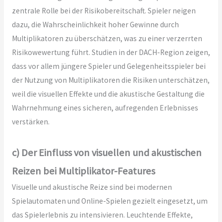
zentrale Rolle bei der Risikobereitschaft. Spieler neigen
dazu, die Wahrscheinlichkeit hoher Gewinne durch
Multiplikatoren zu überschätzen, was zu einer verzerrten
Risikowewertung führt. Studien in der DACH-Region zeigen,
dass vor allem jüngere Spieler und Gelegenheitsspieler bei
der Nutzung von Multiplikatoren die Risiken unterschätzen,
weil die visuellen Effekte und die akustische Gestaltung die
Wahrnehmung eines sicheren, aufregenden Erlebnisses
verstärken.
c) Der Einfluss von visuellen und akustischen
Reizen bei Multiplikator-Features
Visuelle und akustische Reize sind bei modernen
Spielautomaten und Online-Spielen gezielt eingesetzt, um
das Spielerlebnis zu intensivieren. Leuchtende Effekte,