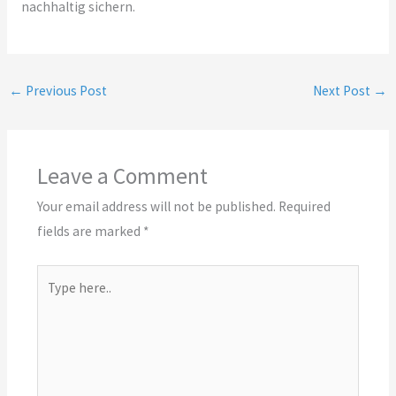
nachhaltig sichern.
←
Previous Post
Next Post
→
Leave a Comment
Your email address will not be published.
Required
fields are marked
*
Type
here..