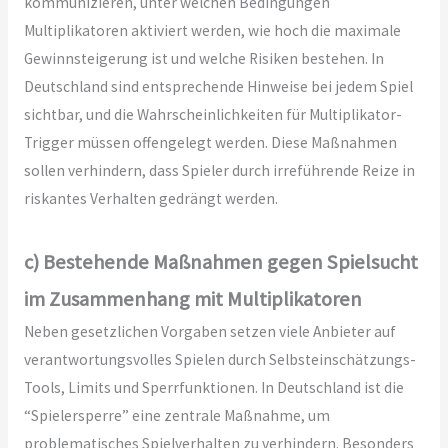
kommunizieren, unter welchen Bedingungen
Multiplikatoren aktiviert werden, wie hoch die maximale
Gewinnsteigerung ist und welche Risiken bestehen. In
Deutschland sind entsprechende Hinweise bei jedem Spiel
sichtbar, und die Wahrscheinlichkeiten für Multiplikator-
Trigger müssen offengelegt werden. Diese Maßnahmen
sollen verhindern, dass Spieler durch irreführende Reize in
riskantes Verhalten gedrängt werden.
c) Bestehende Maßnahmen gegen Spielsucht
im Zusammenhang mit Multiplikatoren
Neben gesetzlichen Vorgaben setzen viele Anbieter auf
verantwortungsvolles Spielen durch Selbsteinschätzungs-
Tools, Limits und Sperrfunktionen. In Deutschland ist die
“Spielersperre” eine zentrale Maßnahme, um
problematisches Spielverhalten zu verhindern. Besonders