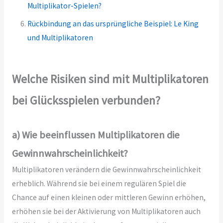
Multiplikator-Spielen?
Rückbindung an das ursprüngliche Beispiel: Le King
und Multiplikatoren
Welche Risiken sind mit Multiplikatoren
bei Glücksspielen verbunden?
a) Wie beeinflussen Multiplikatoren die
Gewinnwahrscheinlichkeit?
Multiplikatoren verändern die Gewinnwahrscheinlichkeit
erheblich. Während sie bei einem regulären Spiel die
Chance auf einen kleinen oder mittleren Gewinn erhöhen,
erhöhen sie bei der Aktivierung von Multiplikatoren auch