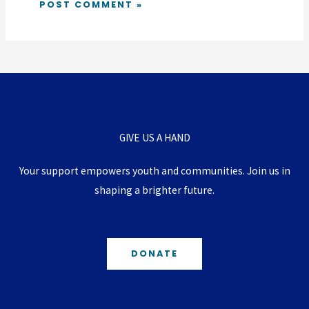
GIVE US A HAND
Your support empowers youth and communities.
Join us in
shaping a brighter future.
DONATE