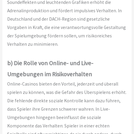
Soundeffekten und leuchtenden Grafiken erhöht die
Adrenalinproduktion und fördert impulsives Verhalten. In
Deutschland und der DACH-Region sind gesetzliche
Vorgaben in Kraft, die eine verantwortungsvolle Gestaltung
der Spielumgebung fördern sollen, um risikoreiches
Verhalten zu minimieren.
b) Die Rolle von Online- und Live-
Umgebungen im Risikoverhalten
Online-Casinos bieten den Vorteil, jederzeit und überall
spielen zu können, was die Gefahr des Überspielens erhöht.
Die fehlende direkte soziale Kontrolle kann dazu führen,
dass Spieler ihre Grenzen schwerer wahren. In Live-
Umgebungen hingegen beeinflusst die soziale
Komponente das Verhalten: Spieler in einer echten