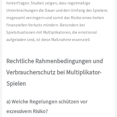
hinterfragen. Studien zeigen, dass regelmäßige
Unterbrechungen die Dauer und den Umfang des Spielens
insgesamt verringern und somit das Risiko eines hohen
finanziellen Verlusts mindern. Besonders bei
Spielsituationen mit Multiplikatoren, die emotional
aufgeladen sind, ist diese Maßnahme essenziell.
Rechtliche Rahmenbedingungen und
Verbraucherschutz bei Multiplikator-
Spielen
a) Welche Regelungen schützen vor
exzessivem Risiko?