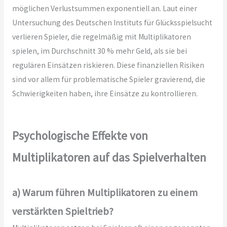
möglichen Verlustsummen exponentiell an. Laut einer
Untersuchung des Deutschen Instituts für Glücksspielsucht
verlieren Spieler, die regelmäßig mit Multiplikatoren
spielen, im Durchschnitt 30 % mehr Geld, als sie bei
regulären Einsätzen riskieren. Diese finanziellen Risiken
sind vor allem für problematische Spieler gravierend, die
Schwierigkeiten haben, ihre Einsätze zu kontrollieren.
Psychologische Effekte von
Multiplikatoren auf das Spielverhalten
a) Warum führen Multiplikatoren zu einem
verstärkten Spieltrieb?